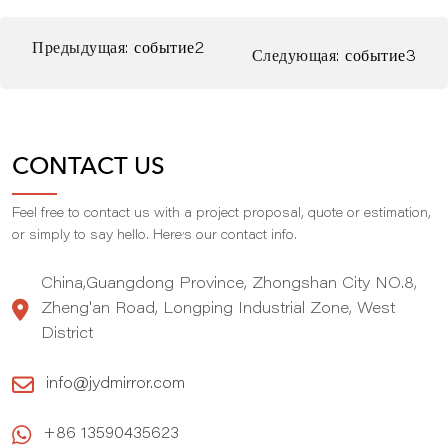
Предыдущая:
событие2
Следующая:
событие3
CONTACT US
Feel free to contact us with a project proposal, quote or estimation,
,
or simply to say hello. Here
s our contact info.
China,Guangdong Province, Zhongshan City NO.8,
Zheng'an Road, Longping Industrial Zone, West
District
info@jydmirror.com
+86 13590435623