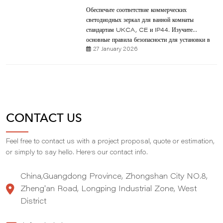
Обеспечьте соответствие коммерческих
светодиодных зеркал для ванной комнаты
стандартам UKCA, CE и IP44. Изучите
основные правила безопасности для установки в
27 January 2026
гостиницах и ванных комнатах.
CONTACT US
Feel free to contact us with a project proposal, quote or estimation,
,
or simply to say hello. Here
s our contact info.
China,Guangdong Province, Zhongshan City NO.8,
Zheng'an Road, Longping Industrial Zone, West
District