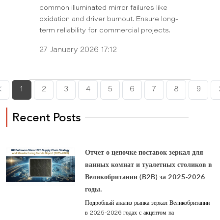
common illuminated mirror failures like
oxidation and driver burnout. Ensure long-
term reliability for commercial projects.
27 January 2026 17:12
<
1
2
3
4
5
6
7
8
9
Recent Posts
Отчет о цепочке поставок зеркал для
ванных комнат и туалетных столиков в
Великобритании (B2B) за 2025-2026
годы.
Подробный анализ рынка зеркал Великобритании
в 2025-2026 годах с акцентом на