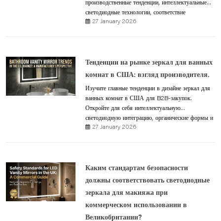
производственные тенденции, интеллектуальные
светодиодные технологии, соответствие
27 January 2026
требованиям UKCA и стратегии закупок в сфере
гостиничного бизнеса.
Тенденции на рынке зеркал для ванных
комнат в США: взгляд производителя.
Изучите главные тенденции в дизайне зеркал для
ванных комнат в США для B2B-закупок.
Откройте для себя интеллектуальную
светодиодную интеграцию, органические формы и
27 January 2026
стандарты производства, сертифицированные UL.
Каким стандартам безопасности
должны соответствовать светодиодные
зеркала для макияжа при
коммерческом использовании в
Великобритании?