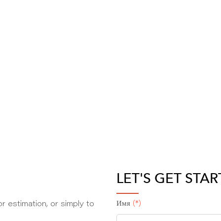
LET'S GET STA
r estimation, or simply to
Имя
(*)