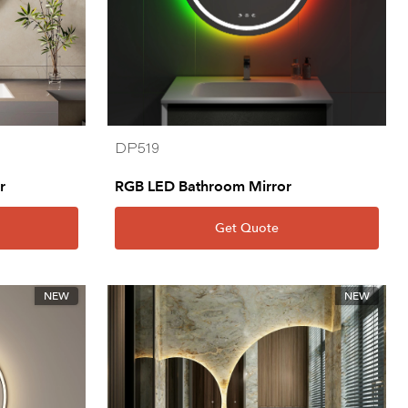
DP519
r
RGB LED Bathroom Mirror
Get Quote
NEW
NEW