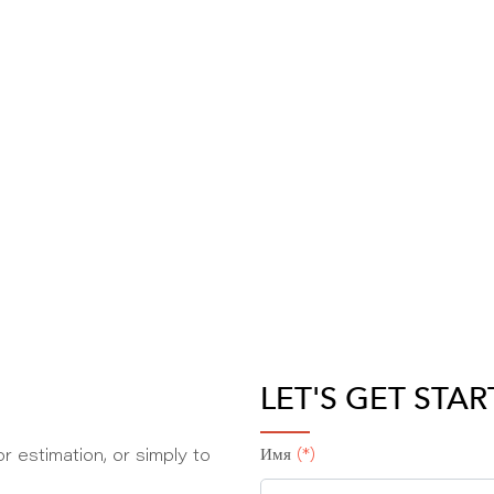
LET'S GET STA
r estimation, or simply to
Имя
(*)