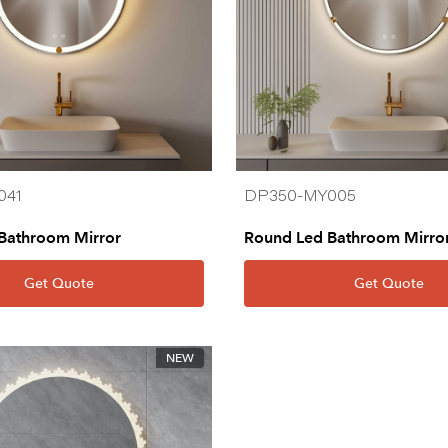
041
DP350-MY005
Bathroom Mirror
Round Led Bathroom Mirro
Get Quote
Get Quote
NEW