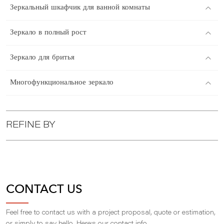
Зеркальный шкафчик для ванной комнаты
Зеркало в полный рост
Зеркало для бритья
Многофункциональное зеркало
REFINE BY
CONTACT US
Feel free to contact us with a project proposal, quote or estimation,
,
or simply to say hello. Here
s our contact info.