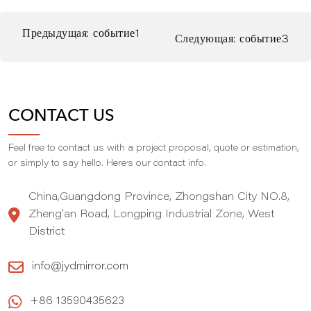
Предыдущая:
событие1
Следующая:
событие3
CONTACT US
Feel free to contact us with a project proposal, quote or estimation,
,
or simply to say hello. Here
s our contact info.
China,Guangdong Province, Zhongshan City NO.8,
Zheng'an Road, Longping Industrial Zone, West
District
info@jydmirror.com
+86 13590435623